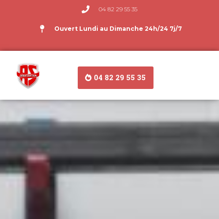
04 82 29 55 35
Ouvert Lundi au Dimanche 24h/24 7j/7
04 82 29 55 35