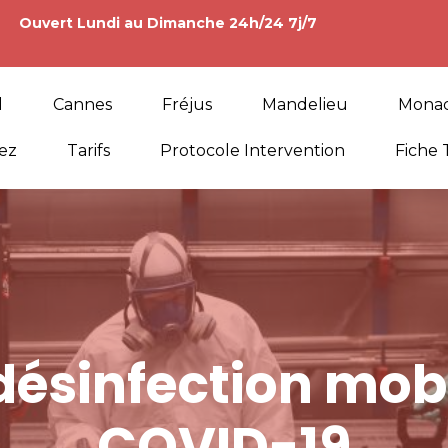
Ouvert Lundi au Dimanche 24h/24 7j/7
l
Cannes
Fréjus
Mandelieu
Mona
ez
Tarifs
Protocole Intervention
Fiche 
désinfection mobi
COVID-19