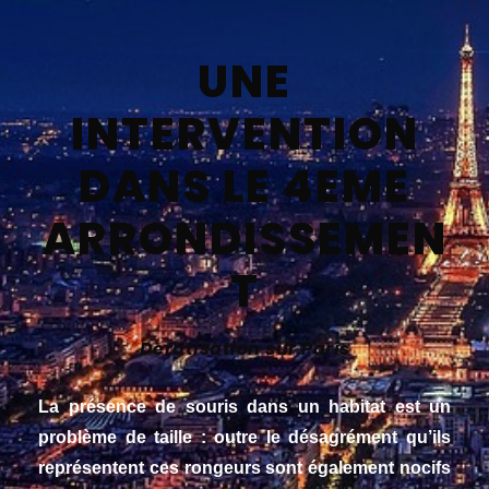
UNE
INTERVENTION
DANS LE 4EME
ARRONDISSEMEN
T
Deratisation sur Paris
La présence de souris dans un habitat est un
problème de taille : outre le désagrément qu’ils
représentent ces rongeurs sont également nocifs