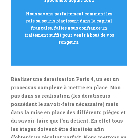
ACCES
Spécialiste depuis 2002
DERATISATION
Nous savons parfaitement comment les
rats ou souris réagissent dans la capital
DEMANDE DE DEVIS GRATUIT
française, faites nous confiance un
traitement suffit pour venir à bout de vos
rongeurs.
Réaliser une deratisation Paris 4, un est un
processus complexe à mettre en place. Non
pas dans sa réalisation (les dératiseurs
possèdent le savoir-faire nécessaire) mais
dans la mise en place des différents pièges et
du savoir-faire que l’on détient. En effet tous
les étages doivent être dératisés afin
d’obtenir un résultat parfait. Nous mettons en