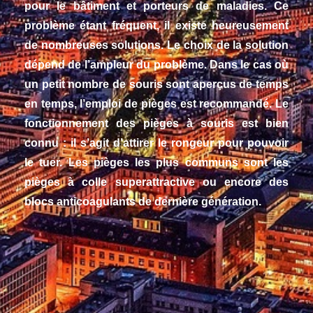
pour le bâtiment et porteurs de maladies. Ce
problème étant fréquent, il existe heureusement
de nombreuses solutions. Le choix de la solution
dépend de l’ampleur du problème. Dans le cas où
un petit nombre de souris sont aperçus de temps
en temps, l’emploi de pièges est recommandé. Le
fonctionnement des pièges à souris est bien
connu : il s’agit d’attirer le rongeur pour pouvoir
le tuer. Les pièges les plus communs sont les
pièges à colle superattractive ou encore des
blocs anticoagulants de dernière génération.