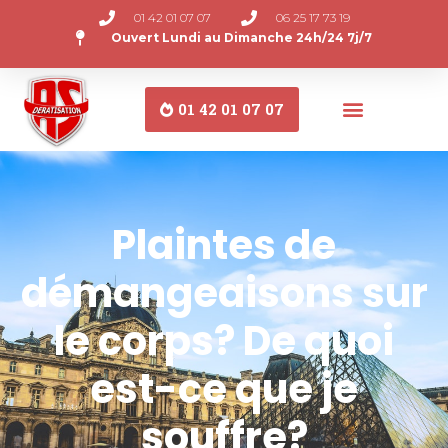
01 42 01 07 07
06 25 17 73 19
Ouvert Lundi au Dimanche 24h/24 7j/7
01 42 01 07 07
Plaintes de
démangeaisons sur
le corps? De quoi
est-ce que je
souffre?