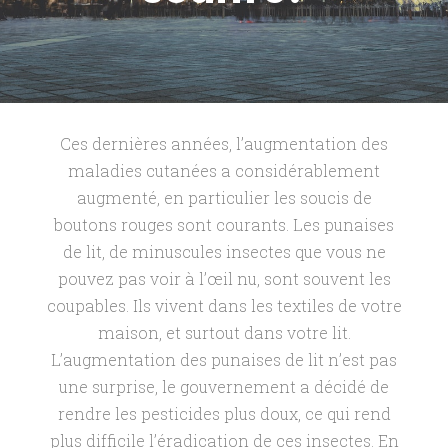
Ces dernières années, l’augmentation des
maladies cutanées a considérablement
augmenté, en particulier les soucis de
boutons rouges sont courants. Les punaises
de lit, de minuscules insectes que vous ne
pouvez pas voir à l’œil nu, sont souvent les
coupables. Ils vivent dans les textiles de votre
maison, et surtout dans votre lit.
L’augmentation des punaises de lit n’est pas
une surprise, le gouvernement a décidé de
rendre les pesticides plus doux, ce qui rend
plus difficile l’éradication de ces insectes. En