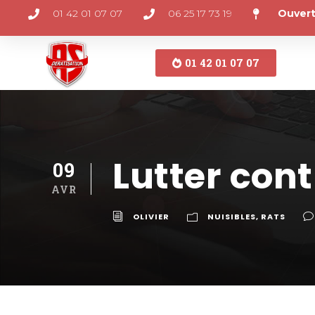
01 42 01 07 07
06 25 17 73 19
Ouvert
01 42 01 07 07
Lutter cont
09
AVR
OLIVIER
NUISIBLES
,
RATS