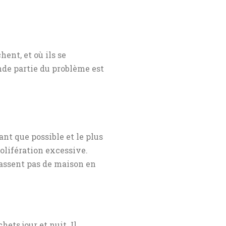
hent, et où ils se
nde partie du problème est
nt que possible et le plus
rolifération excessive.
passent pas de maison en
hets jour et nuit. Il