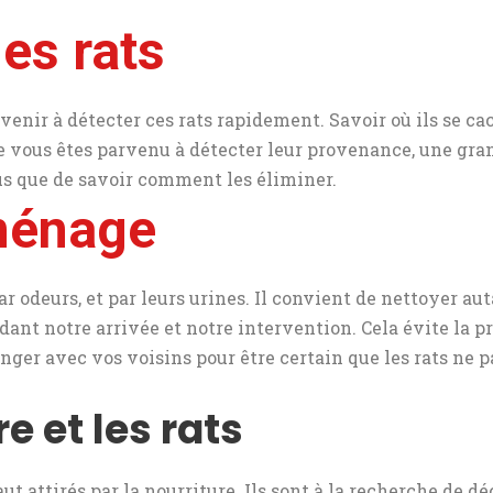
les rats
venir à détecter ces rats rapidement. Savoir où ils se cac
e vous êtes parvenu à détecter leur provenance, une gra
plus que de savoir comment les éliminer.
 ménage
odeurs, et par leurs urines. Il convient de nettoyer auta
ant notre arrivée et notre intervention. Cela évite la p
anger avec vos voisins pour être certain que les rats ne 
e et les rats
t attirés par la nourriture. Ils sont à la recherche de déc